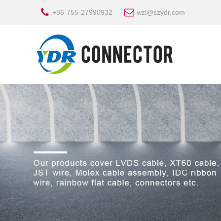
+86-755-27990932
wzl@szydr.com