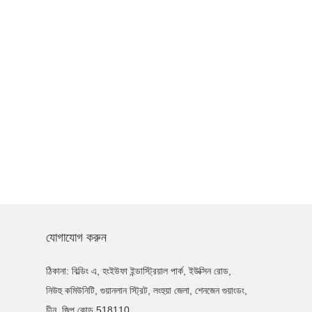
যোগাযোগ করুন
ঠিকানা: বিল্ডিং এ, হংইউফা ইন্ডাস্ট্রিয়াল পার্ক, ইউক্সিন রোড,
নিউহু কমিউনিটি, গুয়ানলান স্ট্রিট, লংহুয়া জেলা, শেনজেন গুয়াংডং,
চীন, জিপ কোড 518110