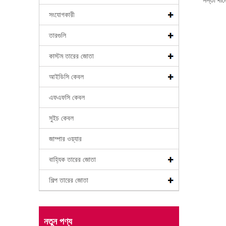
সস্তা দা
সংযোগকারী
তারগুলি
কাস্টম তারের জোতা
আইডিসি কেবল
এফএফসি কেবল
সুইচ কেবল
জাম্পার ওয়্যার
বাহ্যিক তারের জোতা
শিল্প তারের জোতা
নতুন পণ্য