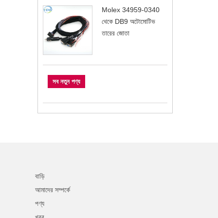
Molex 34959-0340
থেকে DB9 অটোমোটিভ
তারের জোতা
সব নতুন পণ্য
বাড়ি
আমাদের সম্পর্কে
পণ্য
খবর