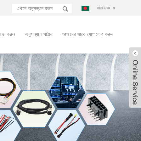
বাংলা ভাষার
োড করুন
অনুসন্ধান পাঠান
আমাদের সাথে যোগাযোগ করুন
Live