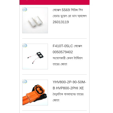
মোলেক্স 5569 সিরিজ পিন
হেডার ডুয়েল রো ডান অ্যাঙ্গেল
26013119
F410T-05LC মোলেক্স
0050579402
সংযোগকারী কেবল টার্মিনাল
তারের জোতা
YHV800-2P-90-50M-
B HVP800-2PHI XE
বৈদ্যুতিক যানবাহনের তারের
জোতা