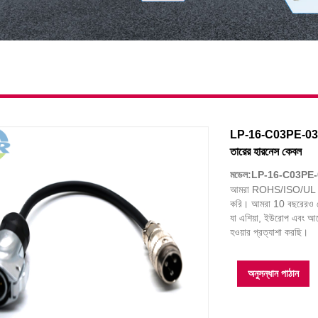
LP-16-C03PE-03-00
তারের হারনেস কেবল
মডেল:LP-16-C03PE-
আমরা ROHS/ISO/UL 1 ব
করি। আমরা 10 বছরেরও বেশ
যা এশিয়া, ইউরোপ এবং আম
হওয়ার প্রত্যাশা করছি।
অনুসন্ধান পাঠান