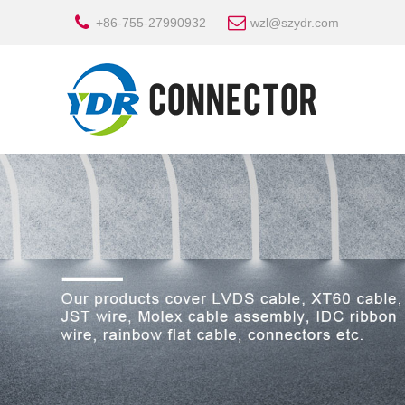
+86-755-27990932
wzl@szydr.com