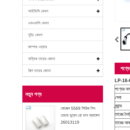
আইডিসি কেবল
এফএফসি কেবল
সুইচ কেবল
জাম্পার ওয়্যার
বাহ্যিক তারের জোতা
পণ্যের
শিল্প তারের জোতা
LP-16-C
পণ্যের না
নতুন পণ্য
সেবা
ব্র্যান্ড
মোলেক্স 5569 সিরিজ পিন
তারের দৈর্ঘ
হেডার ডুয়েল রো ডান অ্যাঙ্গেল
26013119
তারের আক