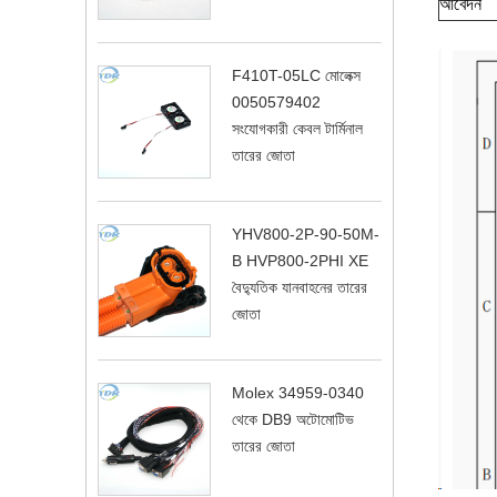
আবেদন
F410T-05LC মোলেক্স
0050579402
সংযোগকারী কেবল টার্মিনাল
তারের জোতা
YHV800-2P-90-50M-
B HVP800-2PHI XE
বৈদ্যুতিক যানবাহনের তারের
জোতা
Molex 34959-0340
থেকে DB9 অটোমোটিভ
তারের জোতা