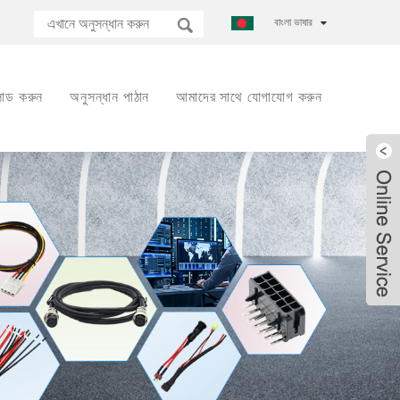
বাংলা ভাষার
োড করুন
অনুসন্ধান পাঠান
আমাদের সাথে যোগাযোগ করুন
Live