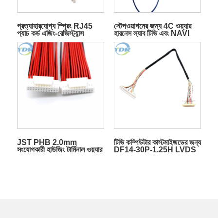
প্রত্যাহারযোগ্য স্প্রিং RJ45
স্টেপওয়াগনের জন্য 4C ওয়্যার
প্যাচ কর্ড এজিং-রেজিস্ট্যান্স
হারনেস ল্যাব টিভি এবং NAVI
ইথারনেট CAT6 UTP স্পাইরাল
ক্যানসেলার কিট BH-H235
কয়েলড ওয়্যার কমিউনিকেশন কেবল
কেবল সেট
JST PHB 2.0mm
টিভি কম্পিউটার কাস্টমাইজডের জন্য
সংযোগকারী হাউজিং টার্মিনাল ওয়্যার
DF14-30P-1.25H LVDS
হারনেস PHB-2*12 পিন কেবল
LCD স্ক্রীন ডিসপ্লে কেবল
কাস্টমাইজযোগ্য
30Pin টুইস্টেড পেয়ার