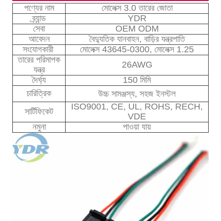
পণ্যের নাম
মোলেক্স 3.0 তারের জোতা
ব্র্যান্ড
YDR
সেবা
OEM ODM
আবেদন
বৈদ্যুতিক যানবাহন, বাড়ির যন্ত্রপাতি
সংযোগকারী
মোলেক্স 43645-0300, মোলেক্স 1.25
তারের পরিমাপক
26AWG
যন্ত্র
দৈর্ঘ্য
150 মিমি
চারিত্রিক
উচ্চ সামঞ্জস্য, সহজ ইনস্টল
ISO9001, CE, UL, ROHS, RECH,
সার্টিফিকেট
VDE
নমুনা
পাওয়া যায়