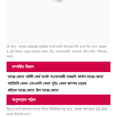
হট ট্যাগ: মোলেক্স 43645-0300 সংযোগকারী মাইক্রো-ফিট 3.0 পিচ থেকে মোলেক্স
1.25 ফিমেল ওয়্যার হারনেস কেবল, চীন, সরবরাহকারী, কারখানা, চীনে তৈরি, নির্মাতারা,
সস্তা
সম্পর্কিত বিভাগ
তারের জোতা
সার্কিট বোর্ড সকেট
সংযোগকারী
তারগুলি
কাস্টম তারের জোতা
আইডিসি কেবল
এফএফসি কেবল
সুইচ কেবল
জাম্পার ওয়্যার
বাহ্যিক তারের জোতা
শিল্প তারের জোতা
অনুসন্ধান পাঠান
নীচের ফর্মে আপনার তদন্ত দিতে নির্দ্বিধায় দয়া করে. আমরা আপনাকে 24 ঘন্টার
মধ্যে উত্তর দেব।