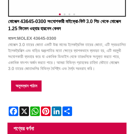
মোলেক্স 43645-0300 সংযোগকারী মাইক্রো-ফিট 3.0 পিচ থেকে মোলেক্স
1.25 ফিমেল ওয়্যার হারনেস কেবল
মডেল:MOLEX 43645-0300
মোলেক্স 3.0 তারের জোতা একটি উচ্চ মানের ইলেকট্রনিক তারের জোতা, এটি স্বয়ংচালিত
ইলেকট্রনিক্স এবং বাড়ির যন্ত্রপাতির মতো ক্ষেত্রে ব্যাপকভাবে ব্যবহৃত হয়, এটি বহুমুখী
সংযোগকারী ব্যবহার করে যা একাধিক ডিভাইস থেকে তারগুলিকে সংযুক্ত করতে পারে,
একাধিক ফাংশন অর্জন করতে পারে। আমরা বিভিন্ন গ্রাহকের চাহিদা মেটাতে মোলেক্স
3.0 তারের জোতাগুলির বিভিন্ন বৈশিষ্ট্য এবং দৈর্ঘ্য সরবরাহ করি।
অনুসন্ধান পাঠান
Facebook
X
WhatsApp
Pinterest
LinkedIn
Share
পণ্যের বর্ণনা