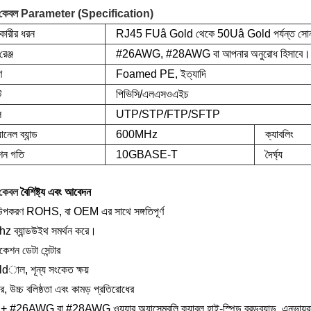
েবল Parameter (Specification)
ারীর ধরন
RJ45 FUâ Gold থেকে 50Uâ Gold পর্যন্ত সোনা
রেঞ্জ
#26AWG, #28AWG বা আপনার অনুরোধ হিসাবে।
ণ
Foamed PE, ইত্যাদি
ট
পিভিসি/এলএসওএইচ
ল
UTP/STP/FTP/SFTP
যানেল ব্যান্ড
600MHz
ক্যাবলিং
মিশন গতি
10GBASE-T
দৈর্ঘ্য
কেবল
বৈশিষ্ট্য এবং আবেদন
উপকরণ ROHS, বা OEM এর সাথে সঙ্গতিপূর্ণ
 ব্যান্ডউইথ সমর্থন করে।
কেশন ডেটা সেন্টার
dাল, শূন্য সংকেত ক্ষয়
র, উচ্চ বলিষ্ঠতা এবং কামড় প্রতিরোধের
#26AWG বা #28AWG ওয়্যার অ্যাসেম্বলি ক্যাবল হাই-স্পিড ব্রডব্যান্ড, এনভায়রনমেন্টাল 