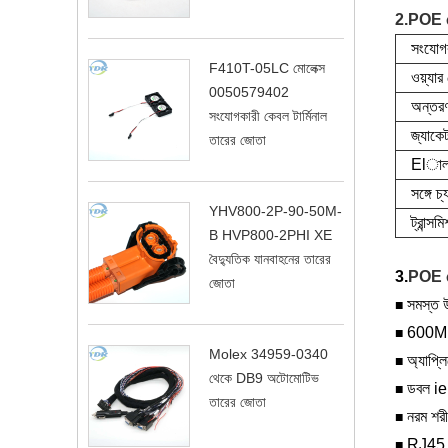
2.POE ক
সংযোগক
F410T-05LC মোলেক্স
ওয়্যার 
0050579402
অন্তর
সংযোগকারী কেবল টার্মিনাল
জ্যাকে
তারের জোতা
Elা
সঙ্গে চ্
YHV800-2P-90-50M-
ট্রান্স
B HVP800-2PHI XE
বৈদ্যুতিক যানবাহনের তারের
3.
POE 
জোতা
সমস্ত 
■
600Mhz
■
Molex 34959-0340
অ্যাপ্লি
■
থেকে DB9 অটোমোটিভ
ডবল iel
■
তারের জোতা
নরম শরী
■
RJ45 + 
■