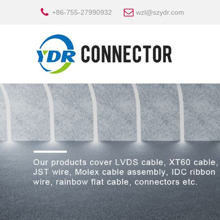
+86-755-27990932
wzl@szydr.com