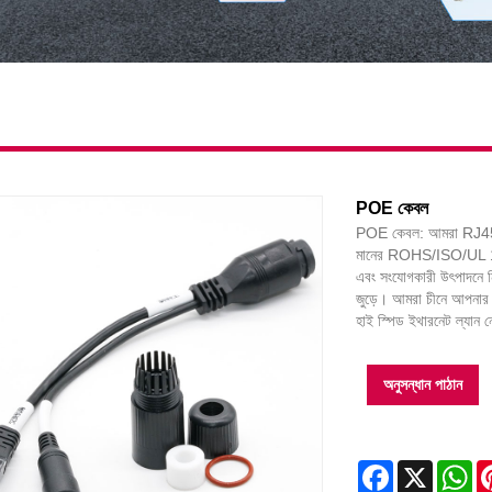
POE কেবল
POE কেবল: আমরা RJ45 ন
মানের ROHS/ISO/UL 1 বছ
এবং সংযোগকারী উৎপাদনে ন
জুড়ে। আমরা চীনে আপনা
হাই স্পিড ইথারনেট ল্যান নে
অনুসন্ধান পাঠান
Facebook
X
Wh