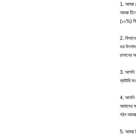
1. আমরা 
আমরা চীনে
(১০%) বি
2. কিভাবে
ভর উৎপাদন
চালানের আগ
3. আপনি 
ব্যাটারি 
4. আপনি 
আমাদের স্ব
গঠন আমরা 
5. আমরা ক