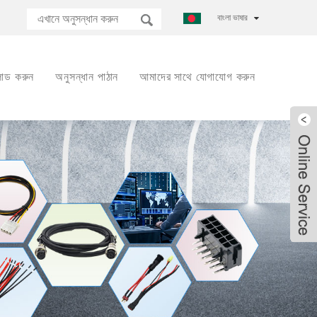
বাংলা ভাষার
োড করুন
অনুসন্ধান পাঠান
আমাদের সাথে যোগাযোগ করুন
Live