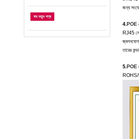
জন্য সংযো
সব নতুন পণ্য
4.
POE 
RJ45 নেট
জ্বলনযোগ
তারের কন্
5.
POE 
ROHS/IS