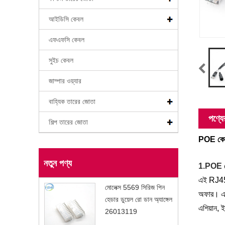
আইডিসি কেবল
এফএফসি কেবল
সুইচ কেবল
জাম্পার ওয়্যার
বাহ্যিক তারের জোতা
পণ্যের
শিল্প তারের জোতা
POE কে
নতুন পণ্য
1.POE 
এই RJ45 
মোলেক্স 5569 সিরিজ পিন
অফার। এটি
হেডার ডুয়েল রো ডান অ্যাঙ্গেল
এশিয়ান, 
26013119