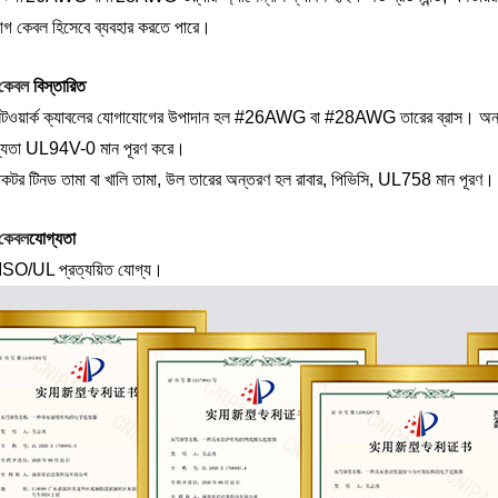
গ কেবল হিসেবে ব্যবহার করতে পারে।
কেবল
বিস্তারিত
ওয়ার্ক ক্যাবলের যোগাযোগের উপাদান হল #26AWG বা #28AWG তারের ব্রাস। অন্
্যতা UL94V-0 মান পূরণ করে।
ডাকটর টিনড তামা বা খালি তামা, উল তারের অন্তরণ হল রাবার, পিভিসি, UL758 মান পূরণ।
কেবল
যোগ্যতা
O/UL প্রত্যয়িত যোগ্য।