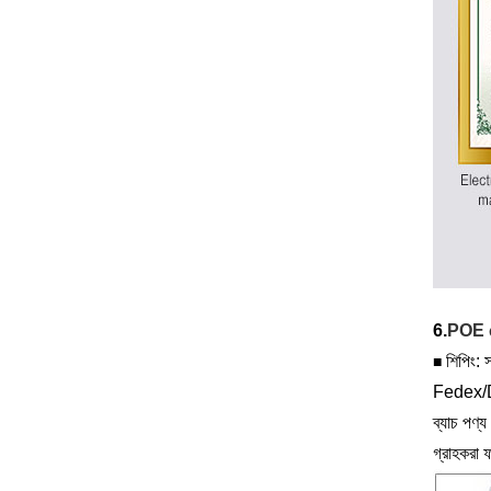
6.
POE 
শিপিং: সম
■
Fedex/D
ব্যাচ পণ্য 
গ্রাহকরা ফ