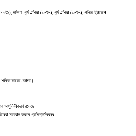
%), দক্ষিণ -পূর্ব এশিয়া (১৫%), পূর্ব এশিয়া (১৫%), পশ্চিম ইউরোপ
তুন শক্তি তারের জোতা।
াপনার আধুনিকীকরণ রয়েছে
িষেবা সরবরাহ করতে প্রতিশ্রুতিবদ্ধ।