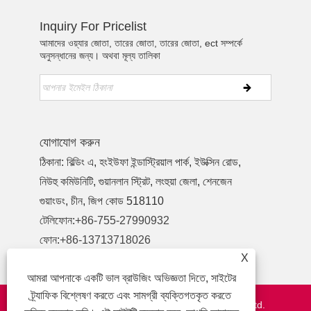
Inquiry For Pricelist
আমাদের ওয়্যার জোতা, তারের জোতা, তারের জোতা, ect সম্পর্কে
অনুসন্ধানের জন্য। অথবা মূল্য তালিকা
যোগাযোগ করুন
ঠিকানা: বিল্ডিং এ, হংইউফা ইন্ডাস্ট্রিয়াল পার্ক, ইউক্সিন রোড,
নিউহু কমিউনিটি, গুয়ানলান স্ট্রিট, লংহুয়া জেলা, শেনজেন
গুয়াংডং, চীন, জিপ কোড 518110
টেলিফোন:
+86-755-27990932
ফোন:
+86-13713718026
X
ইমেইল:
wzl@szydr.com
আমরা আপনাকে একটি ভাল ব্রাউজিং অভিজ্ঞতা দিতে, সাইটের
ট্র্যাফিক বিশ্লেষণ করতে এবং সামগ্রী ব্যক্তিগতকৃত করতে
কপিরাইট © 2021 Shenzhen YDR Connector Co.,Ltd.