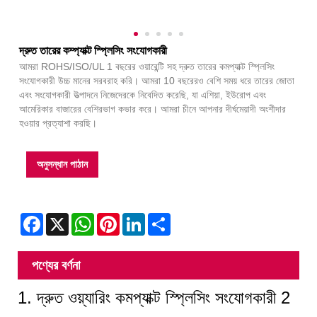
দ্রুত তারের কম্প্যাক্ট স্প্লিসিং সংযোগকারী
আমরা ROHS/ISO/UL 1 বছরের ওয়ারেন্টি সহ দ্রুত তারের কমপ্যাক্ট স্প্লিসিং
সংযোগকারী উচ্চ মানের সরবরাহ করি। আমরা 10 বছরেরও বেশি সময় ধরে তারের জোতা
এবং সংযোগকারী উত্পাদনে নিজেদেরকে নিবেদিত করেছি, যা এশিয়া, ইউরোপ এবং
আমেরিকার বাজারের বেশিরভাগ কভার করে। আমরা চীনে আপনার দীর্ঘমেয়াদী অংশীদার
হওয়ার প্রত্যাশা করছি।
অনুসন্ধান পাঠান
Facebook
X
WhatsApp
Pinterest
LinkedIn
Share
পণ্যের বর্ণনা
1. দ্রুত ওয়্যারিং কমপ্যাক্ট স্প্লিসিং সংযোগকারী 2