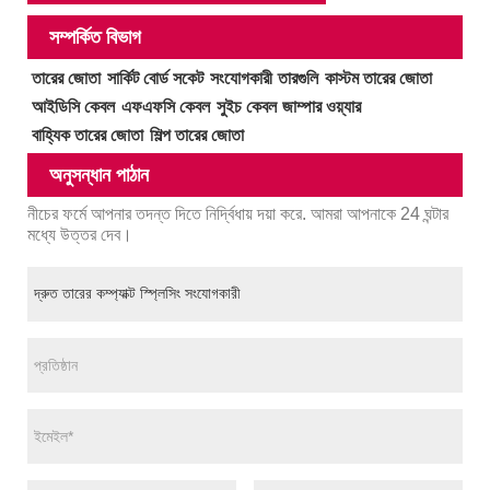
সম্পর্কিত বিভাগ
তারের জোতা
সার্কিট বোর্ড সকেট
সংযোগকারী
তারগুলি
কাস্টম তারের জোতা
আইডিসি কেবল
এফএফসি কেবল
সুইচ কেবল
জাম্পার ওয়্যার
বাহ্যিক তারের জোতা
শিল্প তারের জোতা
অনুসন্ধান পাঠান
নীচের ফর্মে আপনার তদন্ত দিতে নির্দ্বিধায় দয়া করে. আমরা আপনাকে 24 ঘন্টার
মধ্যে উত্তর দেব।