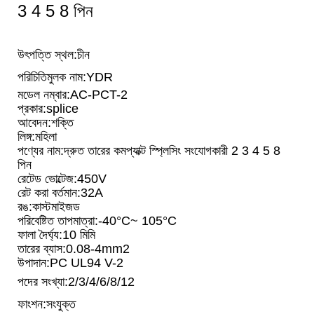
3 4 5 8 পিন
উৎপত্তি স্থল:
চীন
পরিচিতিমুলক নাম:
YDR
মডেল নম্বার:
AC-PCT-2
প্রকার:
splice
আবেদন:
শক্তি
লিঙ্গ:
মহিলা
পণ্যের নাম:
দ্রুত তারের কমপ্যাক্ট স্প্লিসিং সংযোগকারী 2 3 4 5 8
পিন
রেটেড ভোল্টেজ:
450V
রেট করা বর্তমান:
32A
রঙ:
কাস্টমাইজড
পরিবেষ্টিত তাপমাত্রা:
-40°C~ 105°C
ফালা দৈর্ঘ্য:
10 মিমি
তারের ব্যাস:
0.08-4mm2
উপাদান:
PC UL94 V-2
পদের সংখ্যা:
2/3/4/6/8/12
ফাংশন:
সংযুক্ত