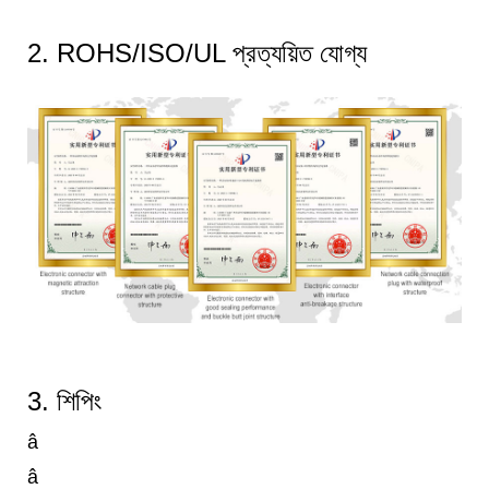
2. ROHS/ISO/UL প্রত্যয়িত যোগ্য
3. শিপিং
â
â