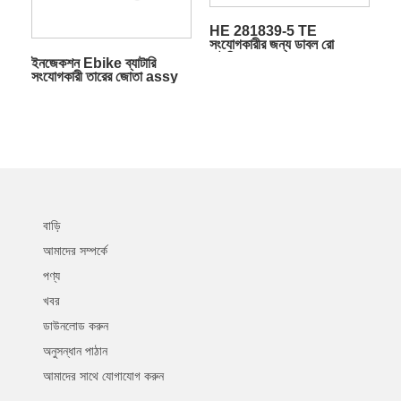
HE 281839-5 TE
সংযোগকারীর জন্য ডাবল রো
হাউজিং
ইনজেকশন Ebike ব্যাটারি
সংযোগকারী তারের জোতা assy
বাড়ি
আমাদের সম্পর্কে
পণ্য
খবর
ডাউনলোড করুন
অনুসন্ধান পাঠান
আমাদের সাথে যোগাযোগ করুন