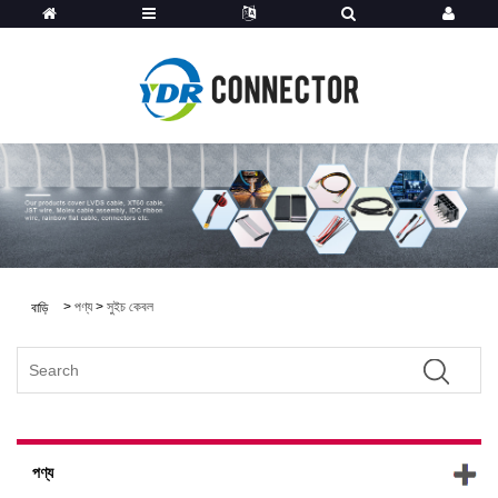
>
পণ্য
>
সুইচ কেবল
বাড়ি
পণ্য