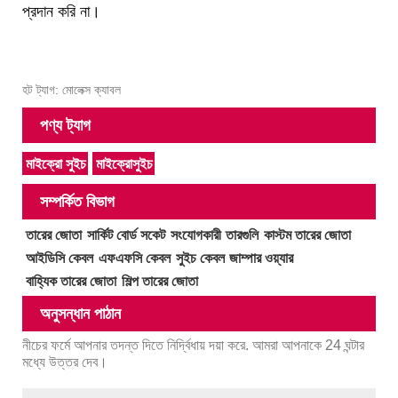
প্রদান করি না।
হট ট্যাগ: মোলেক্স ক্যাবল
পণ্য ট্যাগ
মাইক্রো সুইচ
মাইক্রোসুইচ
সম্পর্কিত বিভাগ
তারের জোতা
সার্কিট বোর্ড সকেট
সংযোগকারী
তারগুলি
কাস্টম তারের জোতা
আইডিসি কেবল
এফএফসি কেবল
সুইচ কেবল
জাম্পার ওয়্যার
বাহ্যিক তারের জোতা
শিল্প তারের জোতা
অনুসন্ধান পাঠান
নীচের ফর্মে আপনার তদন্ত দিতে নির্দ্বিধায় দয়া করে. আমরা আপনাকে 24 ঘন্টার
মধ্যে উত্তর দেব।