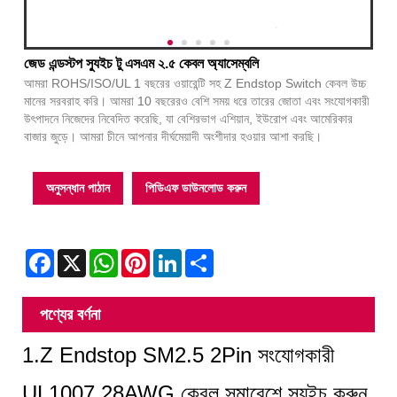
জেড এন্ডস্টপ স্যুইচ টু এসএম ২.৫ কেবল অ্যাসেম্বলি
আমরা ROHS/ISO/UL 1 বছরের ওয়ারেন্টি সহ Z Endstop Switch কেবল উচ্চ
মানের সরবরাহ করি। আমরা 10 বছরেরও বেশি সময় ধরে তারের জোতা এবং সংযোগকারী
উৎপাদনে নিজেদের নিবেদিত করেছি, যা বেশিরভাগ এশিয়ান, ইউরোপ এবং আমেরিকার
বাজার জুড়ে। আমরা চীনে আপনার দীর্ঘমেয়াদী অংশীদার হওয়ার আশা করছি।
অনুসন্ধান পাঠান
পিডিএফ ডাউনলোড করুন
Facebook
X
WhatsApp
Pinterest
LinkedIn
Share
পণ্যের বর্ণনা
1.
Z Endstop SM2.5 2Pin সংযোগকারী
UL1007 28AWG কেবল সমাবেশে স্যুইচ করুন