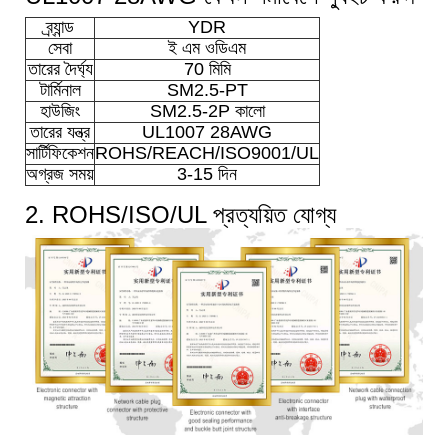
ব্র্যান্ড
YDR
সেবা
ই এম ওডিএম
তারের দৈর্ঘ্য
70 মিমি
টার্মিনাল
SM2.5-PT
হাউজিং
SM2.5-2P কালো
তারের যন্ত্র
UL1007 28AWG
সার্টিফিকেশন
ROHS/REACH/ISO9001/UL
অগ্রজ সময়
3-15 দিন
2. ROHS/ISO/UL প্রত্যয়িত যোগ্য