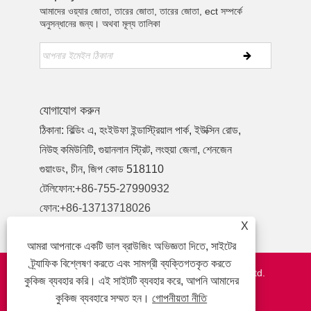
আমাদের ওয়্যার জোতা, তারের জোতা, তারের জোতা, ect সম্পর্কে
অনুসন্ধানের জন্য। অথবা মূল্য তালিকা
যোগাযোগ করুন
ঠিকানা: বিল্ডিং এ, হংইউফা ইন্ডাস্ট্রিয়াল পার্ক, ইউক্সিন রোড,
নিউহু কমিউনিটি, গুয়ানলান স্ট্রিট, লংহুয়া জেলা, শেনজেন
গুয়াংডং, চীন, জিপ কোড 518110
টেলিফোন:
+86-755-27990932
ফোন:
+86-13713718026
X
ইমেইল:
wzl@szydr.com
আমরা আপনাকে একটি ভাল ব্রাউজিং অভিজ্ঞতা দিতে, সাইটের
ট্র্যাফিক বিশ্লেষণ করতে এবং সামগ্রী ব্যক্তিগতকৃত করতে
কপিরাইট © 2021 Shenzhen YDR Connector Co.,Ltd.
কুকিজ ব্যবহার করি। এই সাইটটি ব্যবহার করে, আপনি আমাদের
http://www.szydr.com/
কুকিজ ব্যবহারে সম্মত হন।
গোপনীয়তা নীতি