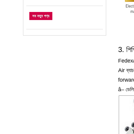
সব নতুন পণ্য
3. শিপ
Fedex/
Air ব্যাচ 
forward 
â– ডেলিভ