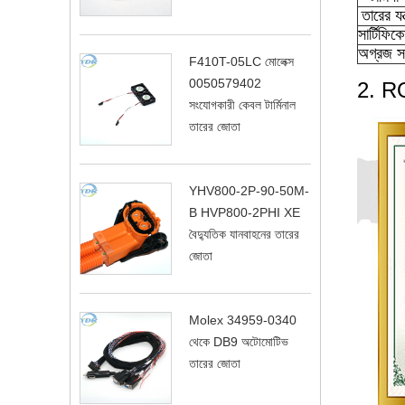
তারের যন্
সার্টিফিক
অগ্রজ স
F410T-05LC মোলেক্স
0050579402
2. RO
সংযোগকারী কেবল টার্মিনাল
তারের জোতা
YHV800-2P-90-50M-
B HVP800-2PHI XE
বৈদ্যুতিক যানবাহনের তারের
জোতা
Molex 34959-0340
থেকে DB9 অটোমোটিভ
তারের জোতা