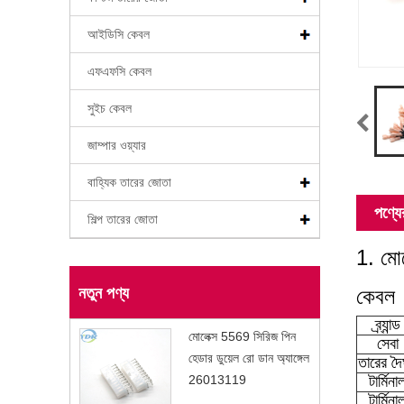
আইডিসি কেবল
এফএফসি কেবল
সুইচ কেবল
জাম্পার ওয়্যার
বাহ্যিক তারের জোতা
পণ্যের
শিল্প তারের জোতা
1. মো
কেবল
নতুন পণ্য
ব্র্যান্ড
মোলেক্স 5569 সিরিজ পিন
সেবা
হেডার ডুয়েল রো ডান অ্যাঙ্গেল
তারের দৈর্
টার্মিনা
26013119
টার্মিনা