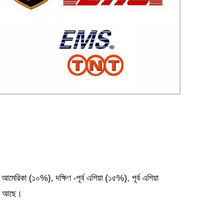
েরিকা (১০%), দক্ষিণ -পূর্ব এশিয়া (১৫%), পূর্ব এশিয়া
জন আছে।