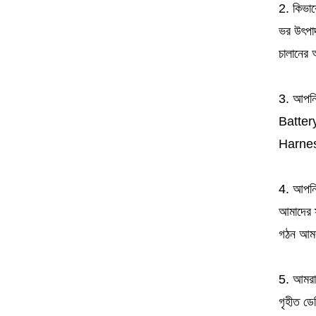
2. কিভাব
ভর উৎপাদ
চালানের আ
3. আপনি
Batter
Harne
4. আপনি
আমাদের স্
গঠন আমরা
5. আমরা 
গৃহীত ড