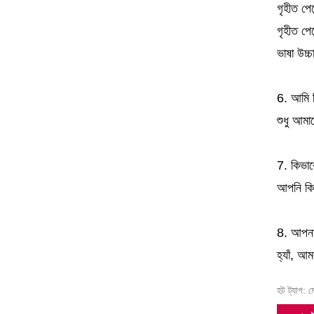
গৃহীত পে
গৃহীত পেম
ভাষা উচ্
6. আমি ক
শুধু আমাদ
7. কিভাব
আপনি কি 
8. আপনার
হ্যাঁ, আম
হট ট্যাগ: