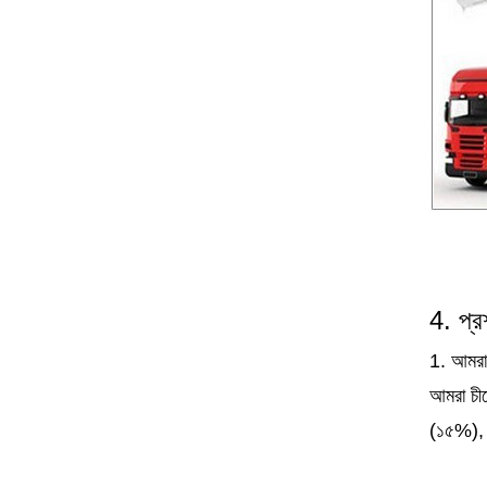
4. প্র
1. আমরা
আমরা চীন
(১৫%), 