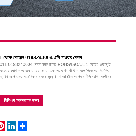
 থেকে মোলেক্স 0193240004 এসি পাওয়ার কেবল
011 0193240004 কেবল উচ্চ মানের ROHS/ISO/UL 1 বছরের ওয়ারেন্টি
রেরও বেশি সময় ধরে তারের জোতা এবং সংযোগকারী উৎপাদনে নিজেদের নিবেদিত
ান, ইউরোপ এবং আমেরিকার বাজার জুড়ে। আমরা চীনে আপনার দীর্ঘমেয়াদী অংশীদার
পিডিএফ ডাউনলোড করুন
atsApp
Pinterest
LinkedIn
Share