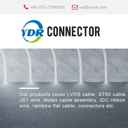
+86-755-27990932
wzl@szydr.com