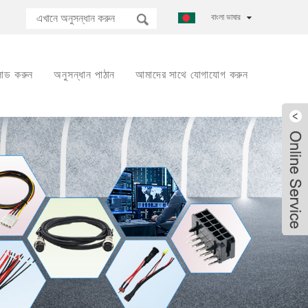
বাংলা ভাষার
োড করুন
অনুসন্ধান পাঠান
আমাদের সাথে যোগাযোগ করুন
Live