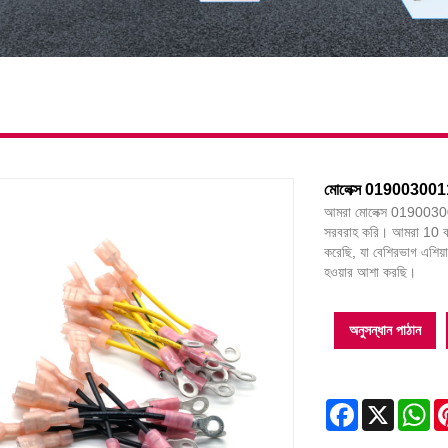
মোলেক্স 0190030011
আমরা মোলেক্স 0190030
সরবরাহ করি। আমরা 10 বছ
করেছি, যা বেশিরভাগ এশিয়
হওয়ার আশা করছি।
অনুসন্ধান পাঠান
Facebook
X
Wh