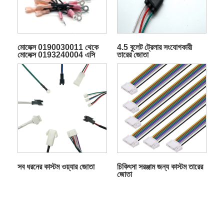
মোলেক্স 0190030011 থেকে
4.5 বুলেট ট্রেলার সংযোগকারী
মোলেক্স 0193240004 এসি
তারের জোতা
পাওয়ার কেবল
সব ধরনের কাস্টম ওয়্যার জোতা
চিকিৎসা সরঞ্জাম জন্য কাস্টম তারের
জোতা