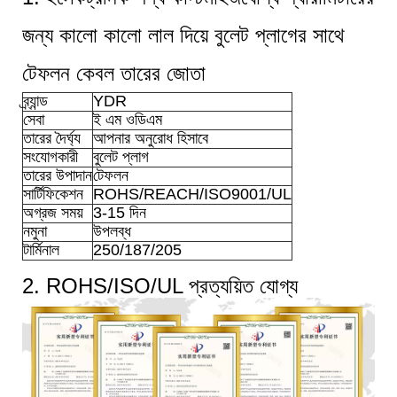
জন্য কালো কালো লাল দিয়ে বুলেট প্লাগের সাথে
টেফলন কেবল তারের জোতা
ব্র্যান্ড
YDR
সেবা
ই এম ওডিএম
তারের দৈর্ঘ্য
আপনার অনুরোধ হিসাবে
সংযোগকারী
বুলেট প্লাগ
তারের উপাদান
টেফলন
সার্টিফিকেশন
ROHS/REACH/ISO9001/UL
অগ্রজ সময়
3-15 দিন
নমুনা
উপলব্ধ
টার্মিনাল
250/187/205
2. ROHS/ISO/UL প্রত্যয়িত যোগ্য