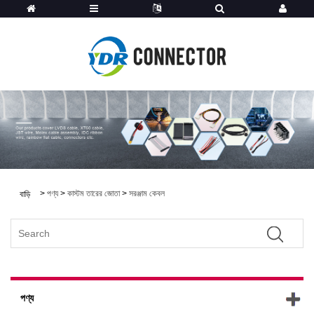
>
পণ্য
>
কাস্টম তারের জোতা
>
সরঞ্জাম কেবল
বাড়ি
পণ্য