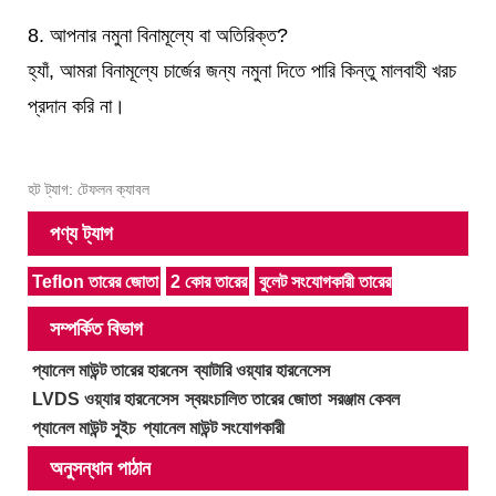
8. আপনার নমুনা বিনামূল্যে বা অতিরিক্ত?
হ্যাঁ, আমরা বিনামূল্যে চার্জের জন্য নমুনা দিতে পারি কিন্তু মালবাহী খরচ
প্রদান করি না।
হট ট্যাগ: টেফলন ক্যাবল
পণ্য ট্যাগ
Teflon তারের জোতা
2 কোর তারের
বুলেট সংযোগকারী তারের
সম্পর্কিত বিভাগ
প্যানেল মাউন্ট তারের হারনেস
ব্যাটারি ওয়্যার হারনেসেস
LVDS ওয়্যার হারনেসেস
স্বয়ংচালিত তারের জোতা
সরঞ্জাম কেবল
প্যানেল মাউন্ট সুইচ
প্যানেল মাউন্ট সংযোগকারী
অনুসন্ধান পাঠান