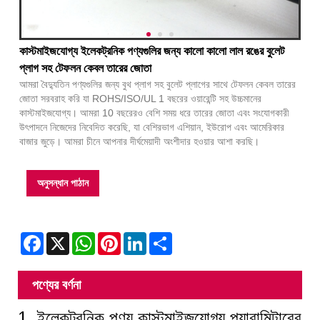
কাস্টমাইজযোগ্য ইলেকট্রনিক পণ্যগুলির জন্য কালো কালো লাল রঙের বুলেট
প্লাগ সহ টেফলন কেবল তারের জোতা
আমরা বৈদ্যুতিন পণ্যগুলির জন্য বুথ প্লাগ সহ বুলেট প্লাগের সাথে টেফলন কেবল তারের
জোতা সরবরাহ করি যা ROHS/ISO/UL 1 বছরের ওয়ারেন্টি সহ উচ্চমানের
কাস্টমাইজযোগ্য। আমরা 10 বছরেরও বেশি সময় ধরে তারের জোতা এবং সংযোগকারী
উৎপাদনে নিজেদের নিবেদিত করেছি, যা বেশিরভাগ এশিয়ান, ইউরোপ এবং আমেরিকার
বাজার জুড়ে। আমরা চীনে আপনার দীর্ঘমেয়াদী অংশীদার হওয়ার আশা করছি।
অনুসন্ধান পাঠান
Facebook
X
WhatsApp
Pinterest
LinkedIn
Share
পণ্যের বর্ণনা
1. ইলেকট্রনিক পণ্য কাস্টমাইজযোগ্য প্যারামিটারের